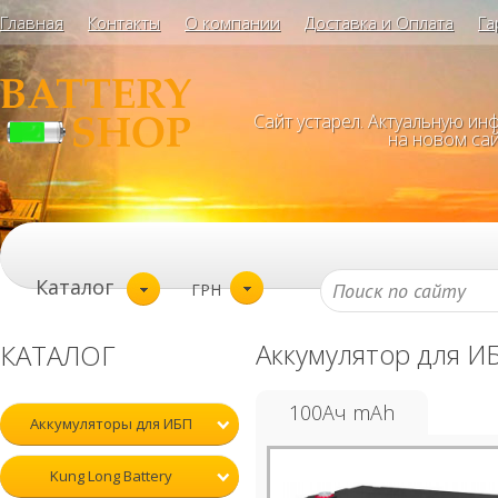
Главная
Контакты
О компании
Доставка и Оплата
Га
Сайт устарел. Актуальную и
на новом сай
Каталог
ГРН
Аккумулятор для И
КАТАЛОГ
100Ач mAh
Аккумуляторы для ИБП
Kung Long Battery