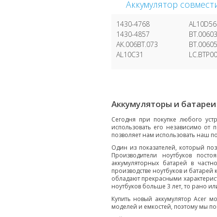
Аккумулятор совмест
1430-4768
AL10D56
1430-4857
BT.00603
AK.006BT.073
BT.00605
AL10C31
LC.BTP00
Аккумуляторы и батареи
Сегодня при покупке любого устр
использовать его независимо от п
позволяет нам использовать наш по
Один из показателей, который поз
Производители ноутбуков пост
аккумуляторных батарей в частн
производстве ноутбуков и батарей 
обладают прекрасными характеристи
ноутбуков больше 3 лет, то рано ил
Купить новый аккумулятор Acer мо
моделей и емкостей, поэтому мы п