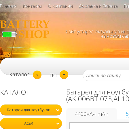
Главная
Контакты
О компании
Доставка и Оплата
Га
Сайт устарел. Актуальную и
на новом сай
Каталог
ГРН
Батарея для ноутб
КАТАЛОГ
(AK.006BT.073,AL10
Батареи для ноутбуков
4400мАч mAh
5
ACER