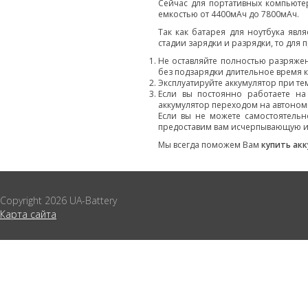
Сейчас для портативных компьюте
емкостью от 4400мАч до 7800мАч.
Так как батарея для ноутбука явл
стадии зарядки и разрядки, то для
Не оставляйте полностью разряже
без подзарядки длительное время 
Эксплуатируйте аккумулятор при тем
Если вы постоянно работаете на
аккумулятор переходом на автоном
Если вы не можете самостоятельн
предоставим вам исчерпывающую 
Мы всегда поможем Вам
купить акк
Copyright 2026 UA-Battery
Карта сайта