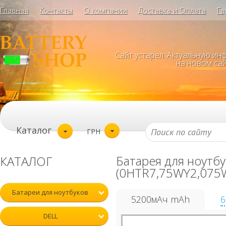
Главная
Контакты
О компании
Доставка и Оплата
Га
Сайт устарел. Актуальную и
на новом сай
Каталог
ГРН
Батарея для ноутб
КАТАЛОГ
(0HTR7,75WY2,075W
Батареи для ноутбуков
5200мАч mAh
6
DELL