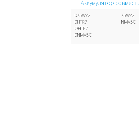
Аккумулятор совмест
075WY2
75WY2
0HTR7
NMV5C
OHTR7
0NMV5C