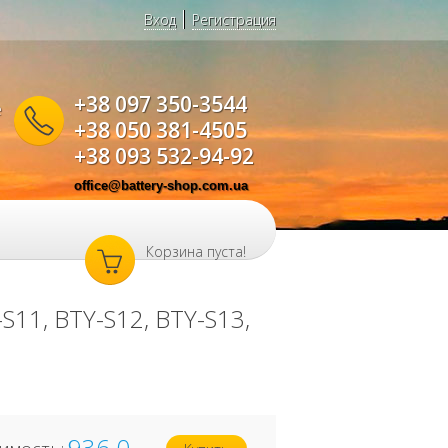
Вход
Регистрация
+38 097 350-3544
е
+38 050 381-4505
+38 093 532-94-92
office@battery-shop.com.ua
Корзина пуста!
S11, BTY-S12, BTY-S13,
936.0