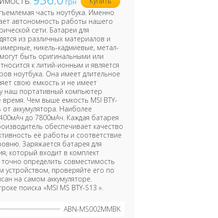
имость:
Купить
грн
отъемлемая часть ноутбука. Именно
вает автономность работы нашего
рической сети. Батареи для
дятся из различных материалов и
имерные, никель-кадмиевые, метал-
и могут быть оригинальными или
тносится к литий-ионным и является
ров ноутбука. Она имеет длительное
яет свою емкость и не имеет
му наш портативный компьютер
 время. Чем выше емкость MSI BTY-
 от аккумулятора. Наиболее
400мАч до 7800мАч. Каждая батарея
роизводитель обеспечивает качество
ктивность её работы и соответствие
овню. Заряжается батарея для
я, который входит в комплект
е точно определить совместимость
им устройством, проверяйте его по
сан на самом аккумуляторе.
роке поиска «MSI MS BTY-S13 ».
ABN-MS002MMBK