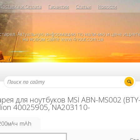
Доставка и Оплата
Гарантии
Статьи
Новости
устарел. Актуальную информацию по наличию и цене ищиет
на новом сайте www.4nout.com.ua
арея для ноутбуков MSI ABN-MS002 (BTY-
ion 40025905, NA203110-
200мАч mAh