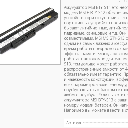
Сто
Аккумулятор MSI BTY-S11 это не
модель MSI E BTY-S12 обеспечи
устройства при отсутствии элект
портативных устройств произво
бывают литий-ионные, литий-пол
гидридные, свинцовые и т.д. Он
совместимыми. MSI MS BTY-S13 о
одним из самых важных аксессуа
время работы прекрасно сохран
эффекта памяти. Благодаря это
работает автономно длительное
S13, тем дольше может работать
распространенные емкости от 4
обязательно имеет гарантию. П
и надёжность конструкции, эффе
всех параметров заявленному ур
ноутбука штатным блоком питани
любого ноутбука. Если вы хотит
аккумулятора MSI BTY-S13 с ваш
номеру модели батареи. Он напи
Например вы можете ввести в ст
Артикул