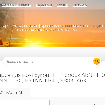
Доставка и Оплата
Гарантии
Статьи
Новости
устарел. Актуальную информацию по наличию и цене ищиет
на новом сайте www.4nout.com.ua
арея для ноутбуков HP Probook ABN-HP0
NN-L13C, HSTNN-LB4T, SB03046XL
400мАч mAh