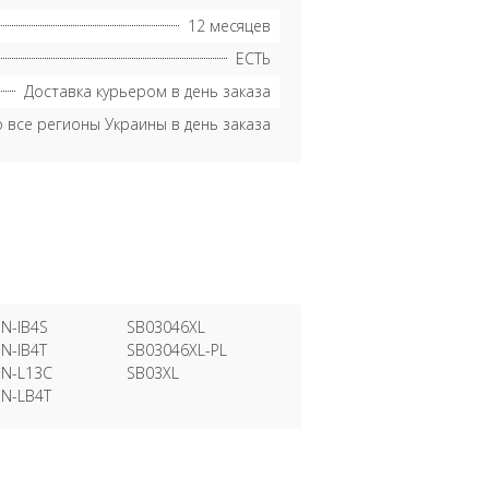
12 месяцев
ЕСТЬ
Доставка курьером в день заказа
о все регионы Украины в день заказа
N-IB4S
SB03046XL
N-IB4T
SB03046XL-PL
N-L13C
SB03XL
N-LB4T