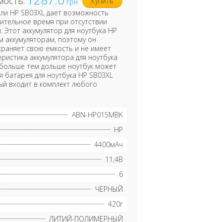
мость:
Купить
грн
или HP SB03XL дает возможность
ительное время при отсутствии
 Этот аккумулятор для ноутбука HP
м аккумуляторам, поэтому он
раняет свою емкость и не имеет
ристика аккумулятора для ноутбука
 больше тем дольше ноутбук может
 батарея для ноутбука HP SB03XL
ый входит в комплект любого
ABN-HP015MBK
HP
4400мАч
11,4В
6
ЧЕРНЫЙ
420г
ЛИТИЙ-ПОЛИМЕРНЫЙ