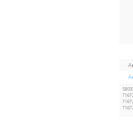
А
А
SB03
7167
7167
7167