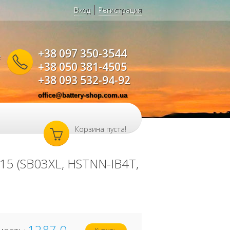
Вход
Регистрация
+38 097 350-3544
е
+38 050 381-4505
+38 093 532-94-92
office@battery-shop.com.ua
Корзина пуста!
15 (SB03XL, HSTNN-IB4T,
1287.0