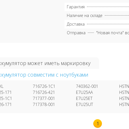
Гарантия
Наличие на складе
Доставка
Отправка
"Новая почта" в
ккумулятор может иметь маркировку
ккумулятор совместим с ноутбуками
XL
716726-1C1
740362-001
HSTN
25-171
716726-421
E7U25AA
HSTN
25-1C1
717377-001
E7U25ET
HSTN
26-171
717378-001
E7U25UT
HSTN
1