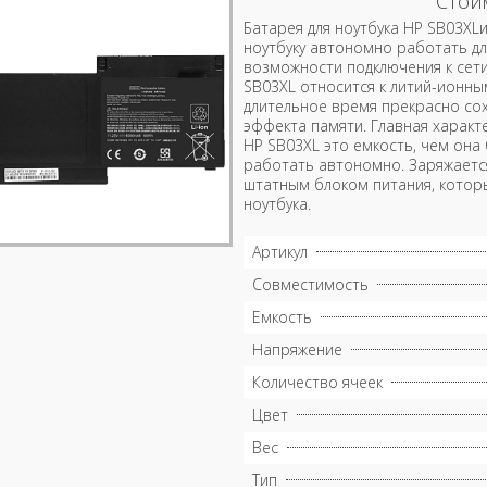
Стои
Батарея для ноутбука HP SB03XL
ноутбуку автономно работать дл
возможности подключения к сети.
SB03XL относится к литий-ионны
длительное время прекрасно сох
эффекта памяти. Главная характе
HP SB03XL это емкость, чем она
работать автономно. Заряжается
штатным блоком питания, котор
ноутбука.
Артикул
Совместимость
Емкость
Напряжение
Количество ячеек
Цвет
Вес
Тип