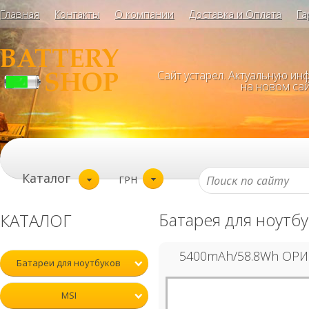
Главная
Контакты
О компании
Доставка и Оплата
Га
Сайт устарел. Актуальную и
на новом сай
Каталог
ГРН
Батарея для ноутбу
КАТАЛОГ
5400mAh/58.8Wh ОР
Батареи для ноутбуков
MSI